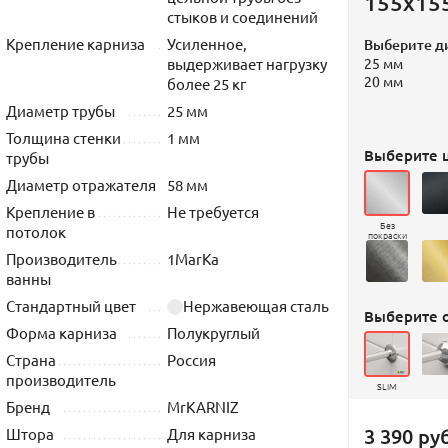
155х15
стыков и соединений
Крепление карниза
Усиленное,
Выберите д
выдерживает нагрузку
25 мм
20 мм
более 25 кг
Диаметр трубы
25 мм
Толщина стенки
1 мм
Выберите ц
трубы
Диаметр отражателя
58 мм
Крепление в
Не требуется
Без
потолок
покраски
Производитель
1MarKa
ванны
Стандартный цвет
Нержавеющая сталь
Выберите 
Форма карниза
Полукруглый
Страна
Россия
производитель
SLIM
Бренд
MrKARNIZ
3 390 руб
Штора
Для карниза