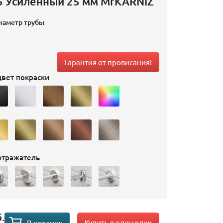
5 Усиленный 25 мм MrKARNIZ
иаметр трубы
Гарантия от провисания!
вет покраски
отражатель
.
Купить в один клик
В корзину