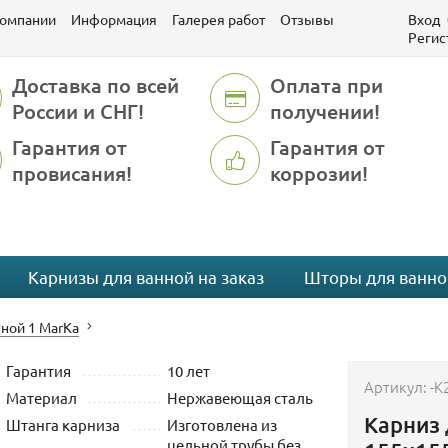
компании
Информация
Галерея работ
Отзывы
Вход
Регис
Доставка по всей
Оплата при
России и СНГ!
получении!
Гарантия от
Гарантия от
провисания!
коррозии!
Карнизы для ванной на заказ
Шторы для ванно
ной 1 MarKa
Гарантия
10 лет
Артикул:
-K
Материал
Нержавеющая сталь
Карниз 
Штанга карниза
Изготовлена из
цельной трубы без