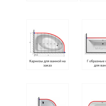
Карнизы для ванной на
Г образные
заказ
для ва