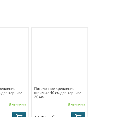
репление
Потолочное крепление
 для карниза
шпилька 40 см для карниза
20 мм
В наличии
В наличии