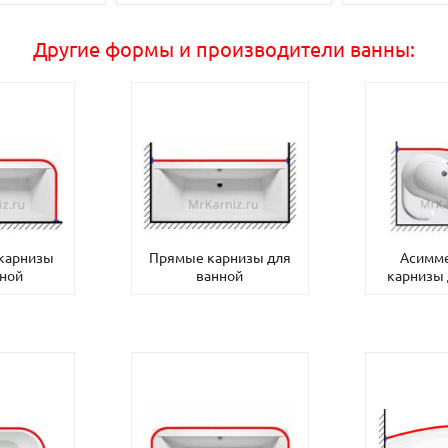
Другие формы и производители ванны:
 карнизы
Прямые карнизы для
Асимм
нной
ванной
карнизы 