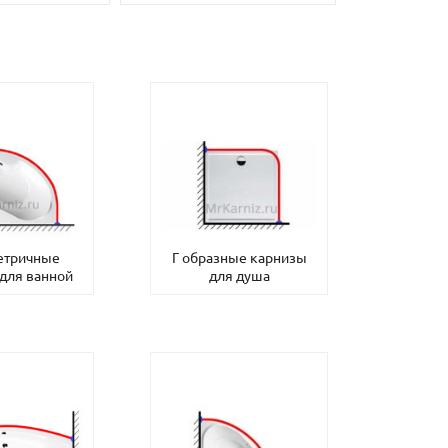
етричные
Г образные карнизы
для ванной
для душа