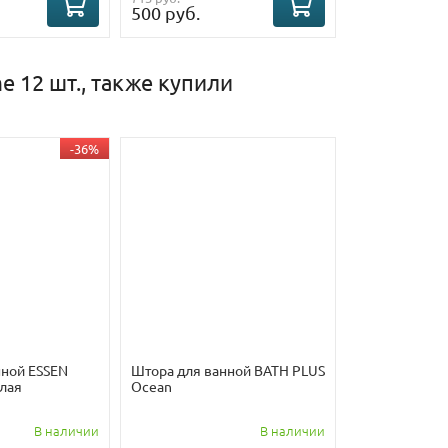
500 руб.
 12 шт., также купили
-36%
нной ESSEN
Штора для ванной BATH PLUS
елая
Ocean
В наличии
В наличии