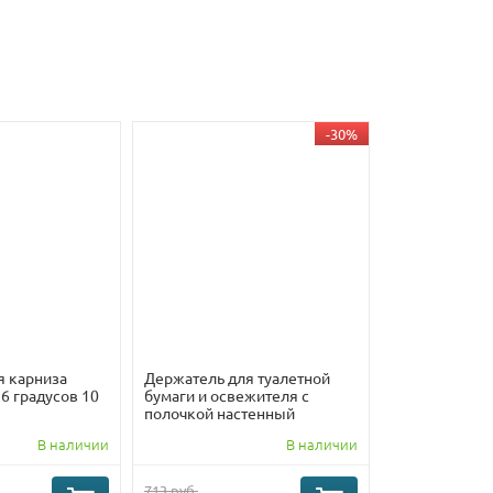
-30%
я карниза
Держатель для туалетной
6 градусов 10
бумаги и освежителя с
полочкой настенный
металлический Белый
В наличии
В наличии
19x8x6
713 руб.