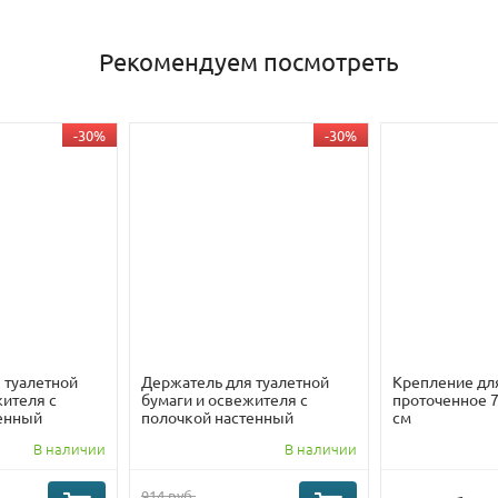
Рекомендуем посмотреть
-30%
-30%
 туалетной
Держатель для туалетной
Крепление дл
жителя с
бумаги и освежителя с
проточенное 7
енный
полочкой настенный
см
й Белый
металлический Белый
В наличии
В наличии
,
30x11x7 Правый_
914 руб.