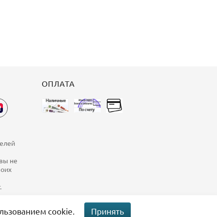
ОПЛАТА
телей
 вы не
воих
.
льзованием cookie.
Принять
0 руб.
0