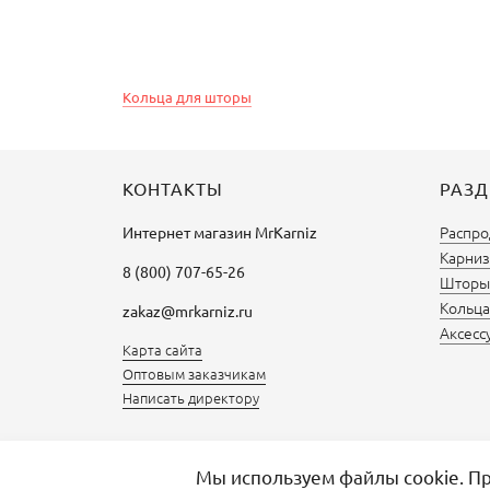
Кольца для шторы
КОНТАКТЫ
РАЗ
Распро
Интернет магазин
MrKarniz
Карниз
8 (800) 707-65-26
Шторы 
Кольца
zakaz@mrkarniz.ru
Аксесс
Карта сайта
Оптовым заказчикам
Написать директору
Мы используем файлы cookie. Пр
Избранное
Сравнить товары
0