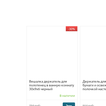
-30%
Вешалка держатель для
Держатель для
полотенец в ванную комнату
бумаги и осве
30x9x6 черный
полочкой наст
металлически
В наличии
30x11x7 Левый
784 руб.
914 руб.