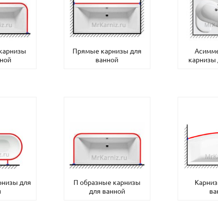
 карнизы
Прямые карнизы для
Асимм
нной
ванной
карнизы 
рнизы для
П образные карнизы
Карниз
н
для ванной
ва