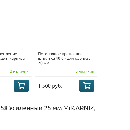
репление
Потолочное крепление
 для карниза
шпилька 40 см для карниза
20 мм
В наличии
В наличии
1 500 руб.
158 Усиленный 25 мм MrKARNIZ,