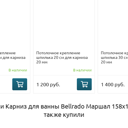
репление
Потолочное крепление
Потолочное к
м для карниза
шпилька 20 см для карниза
шпилька 30 см
20 мм
20 мм
В наличии
В наличии
1 200 руб.
1 400 руб.
и Карниз для ванны Bellrado Маршал 158х
также купили