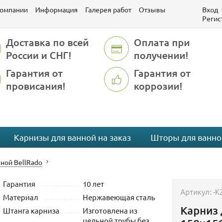
компании
Информация
Галерея работ
Отзывы
Вход
Регис
Доставка по всей
Оплата при
России и СНГ!
получении!
Гарантия от
Гарантия от
провисания!
коррозии!
Карнизы для ванной на заказ
Шторы для ванно
ной BellRado
Гарантия
10 лет
Артикул:
-K
Материал
Нержавеющая сталь
Карниз 
Штанга карниза
Изготовлена из
цельной трубы без