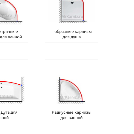
етричные
Г образные карнизы
для ванной
для душа
 Дуга для
Радиусные карнизы
нной
для ванной