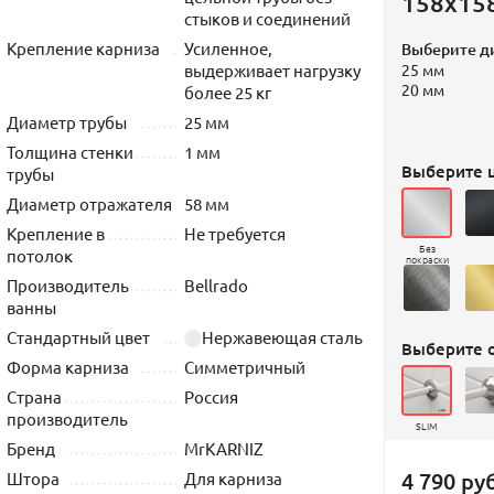
158х15
стыков и соединений
Крепление карниза
Усиленное,
Выберите д
выдерживает нагрузку
25 мм
20 мм
более 25 кг
Диаметр трубы
25 мм
Толщина стенки
1 мм
Выберите ц
трубы
Диаметр отражателя
58 мм
Крепление в
Не требуется
Без
потолок
покраски
Производитель
Bellrado
ванны
Стандартный цвет
Нержавеющая сталь
Выберите 
Форма карниза
Симметричный
Страна
Россия
производитель
SLIM
Бренд
MrKARNIZ
4 790 руб
Штора
Для карниза