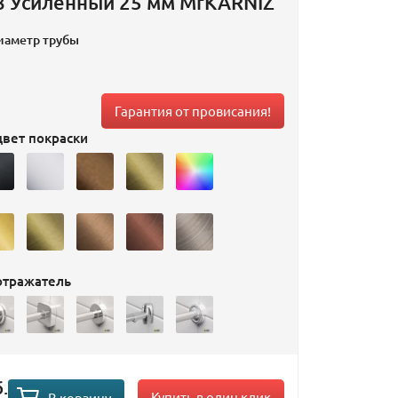
8 Усиленный 25 мм MrKARNIZ
иаметр трубы
Гарантия от провисания!
вет покраски
отражатель
.
Купить в один клик
В корзину