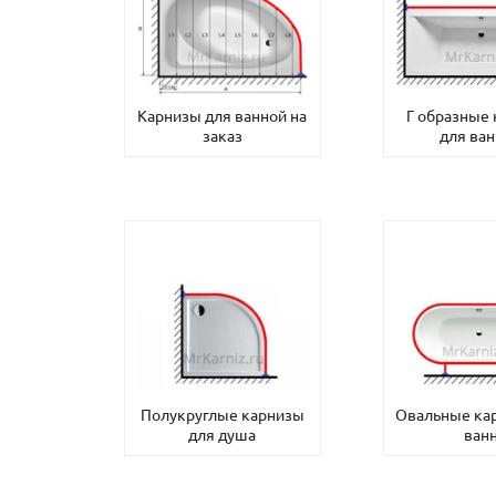
Карнизы для ванной на
Г образные
заказ
для ва
Полукруглые карнизы
Овальные ка
для душа
ван