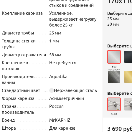
170х11
стыков и соединений
Крепление карниза
Усиленное,
Выберите д
выдерживает нагрузку
25 мм
20 мм
более 25 кг
Диаметр трубы
25 мм
Толщина стенки
1 мм
Выберите ц
трубы
Диаметр отражателя
58 мм
Крепление в
Не требуется
Без
потолок
покраски
Производитель
Aquatika
ванны
Стандартный цвет
Нержавеющая сталь
Выберите 
Форма карниза
Асимметричный
Страна
Россия
производитель
SLIM
Бренд
MrKARNIZ
3 690 руб
Штора
Для карниза