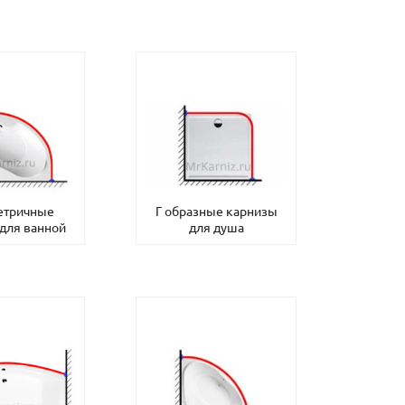
етричные
Г образные карнизы
для ванной
для душа