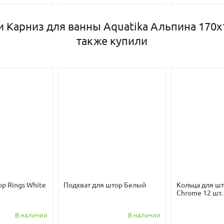
 Карниз для ванны Aquatika Альпина 170
также купили
ор Rings White
Подхват для штор Белый
Кольца для шт
Chrome 12 шт.
В наличии
В наличии