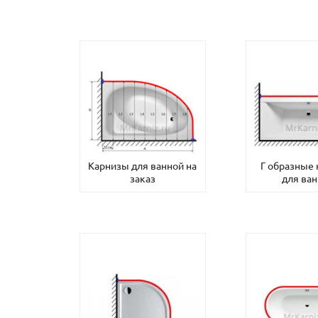
Карнизы для ванной на
Г образные
заказ
для ва