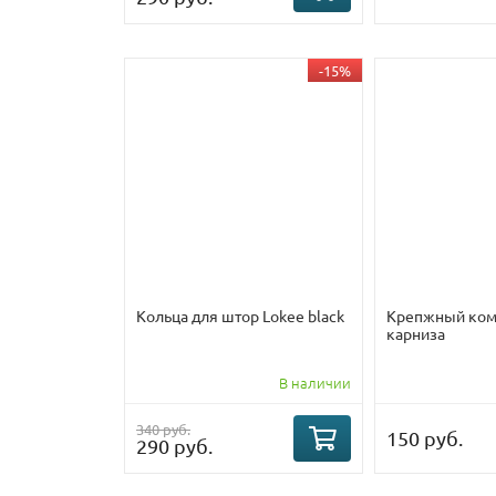
-15%
Кольца для штор Lokee black
Крепжный ком
карниза
В наличии
340 руб.
150 руб.
290 руб.