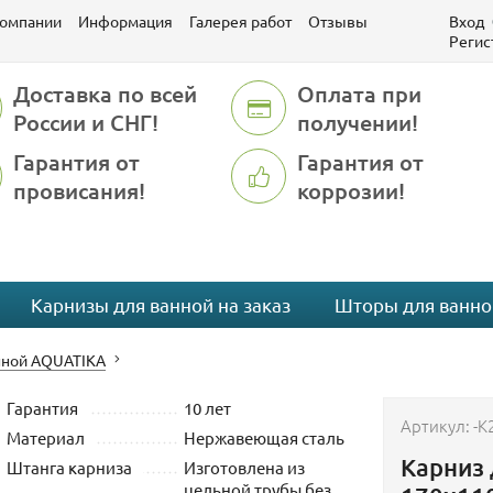
компании
Информация
Галерея работ
Отзывы
Вход
Регис
Доставка по всей
Оплата при
России и СНГ!
получении!
Гарантия от
Гарантия от
провисания!
коррозии!
Карнизы для ванной на заказ
Шторы для ванно
нной AQUATIKA
Гарантия
10 лет
Артикул:
-K
Материал
Нержавеющая сталь
Карниз 
Штанга карниза
Изготовлена из
цельной трубы без