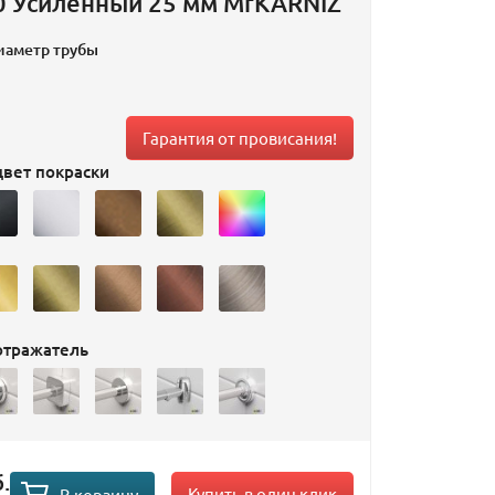
0 Усиленный 25 мм MrKARNIZ
иаметр трубы
Гарантия от провисания!
вет покраски
отражатель
.
Купить в один клик
В корзину